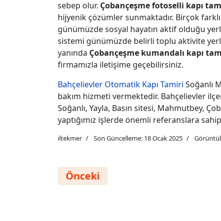
sebep olur.
Çobançeşme fotoselli kapı tami
hijyenik çözümler sunmaktadır. Birçok farklı
günümüzde sosyal hayatın aktif olduğu yerle
sistemi günümüzde belirli toplu aktivite yer
yanında
Çobançeşme kumandalı kapı tami
firmamızla iletişime geçebilirsiniz.
Bahçelievler Otomatik Kapı Tamiri
Soğanlı M
bakım hizmeti vermektedir. Bahçelievler ilçe
Soğanlı, Yayla, Basın sitesi, Mahmutbey, Ç
yaptığımız işlerde önemli referanslara sahip
iltekmer
Son Güncelleme: 18 Ocak 2025
Görüntül
Önceki Makale: Soğanlı Mahalles
Önceki