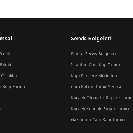
msal
Servis Bölgeleri
rofili
Panjur Servis Bölgeleri
Bilgiler
İstanbul Cam Kap Tamiri
Ortakları
Kapı Pencere Modelleri
m Bilgi Formu
Cam Balkon Tamir Servisi
Kocaeli Otomatik Kepenk Tamir
m
Kocaeli Kepenk Panjur Tamiri
Gaziantep Cam Kapı Tamiri