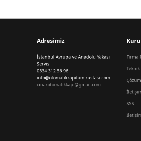
Adresimiz
Kuru
İstanbul Avrupa ve Anadolu Yakası
Firma P
Servis
Teknik 
0534 312 56 96
info@otomatikkapitamirustasi.com
Çözüm 
cinarotomatikkapi@gmail.com
İletişi
SSS
İletişi