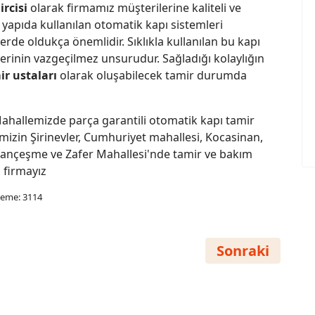
rcisi
olarak firmamız müşterilerine kaliteli ve
 yapıda kullanılan otomatik kapı sistemleri
rde oldukça önemlidir. Sıklıkla kullanılan bu kapı
lerinin vazgeçilmez unsurudur. Sağladığı kolaylığın
r ustaları
olarak oluşabilecek tamir durumda
ahallemizde parça garantili otomatik kapı tamir
mizin Şirinevler, Cumhuriyet mahallesi, Kocasinan,
obançeşme ve Zafer Mahallesi'nde tamir ve bakım
 firmayız
eme: 3114
i Otomatik Kapı Tamiri Servisi
Sonraki Makal
Sonraki