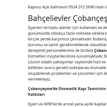
Kapınız Açık Kalmasın! 0534 312 5696 Hadı U
Bahçelievler Çobançe
İşyerleri ve toplu alanlar için kullanılan ve 
günümüzde oldukça fazla noktada sıklıkla ku
birçok yerde karşımıza çıkmaktadır. Kullanışl
durumu ve tamir gerektirebilecek olasılıkl
deneyimli personellerimiz ile birlikte
Çobanç
hizmetleri müşterilerimize sunulmaktadır. B
çözüm odaklı yaklaşımlar sayesinde hızlı ve
bittikten sonra gerekli noktalarda otomatik
oluşabilecek problemler ve çözümleri için d
vermekteyiz.
Çobançeşme'de Otomatik Kapı Tamirini
Katkıları
İşyeri ve AVM'lerde arızalı yana açılık kapıla